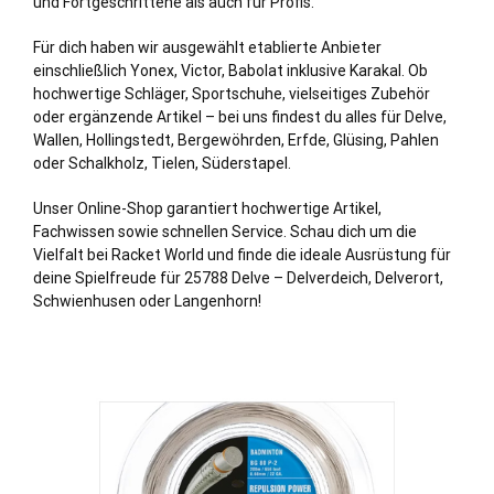
und Fortgeschrittene als auch für Profis.
Für dich haben wir ausgewählt etablierte Anbieter
einschließlich Yonex, Victor, Babolat inklusive Karakal. Ob
hochwertige Schläger, Sportschuhe, vielseitiges Zubehör
oder ergänzende Artikel – bei uns findest du alles für Delve,
Wallen
,
Hollingstedt
,
Bergewöhrden
,
Erfde
,
Glüsing
,
Pahlen
oder
Schalkholz
,
Tielen
,
Süderstapel
.
Unser Online-Shop garantiert hochwertige Artikel,
Fachwissen sowie schnellen Service. Schau dich um die
Vielfalt bei Racket World und finde die ideale Ausrüstung für
deine Spielfreude für 25788 Delve – Delverdeich, Delverort,
Schwienhusen oder Langenhorn!