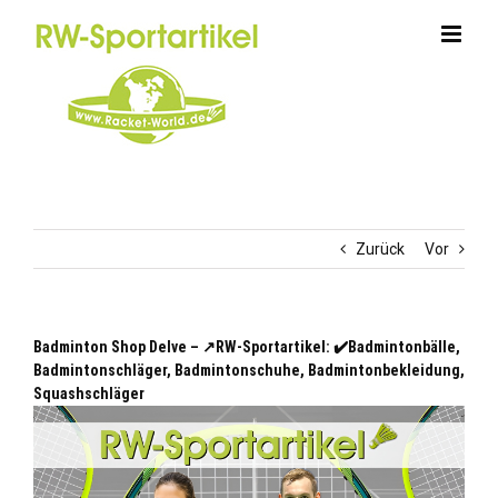
Zum
Inhalt
springen
Zurück
Vor
Badminton Shop Delve – ↗️RW-Sportartikel: ✔️Badmintonbälle,
Badmintonschläger, Badmintonschuhe, Badmintonbekleidung,
Squashschläger