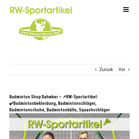
Zum
Inhalt
springen
Zurück
Vor
Badminton Shop Dahmker – ↗️RW-Sportartikel:
✔️Badmintonbekleidung, Badmintonschläger,
Badmintonschuhe, Badmintonbälle, Squashschläger