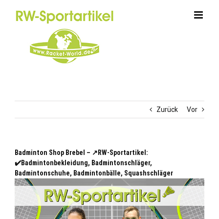
Zum
Inhalt
springen
Zurück
Vor
Badminton Shop Brebel – ↗️RW-Sportartikel:
✔️Badmintonbekleidung, Badmintonschläger,
Badmintonschuhe, Badmintonbälle, Squashschläger