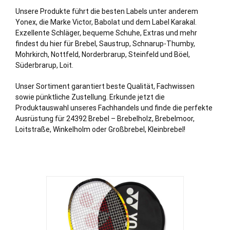
Unsere Produkte führt die besten Labels unter anderem
Yonex, die Marke Victor, Babolat und dem Label Karakal.
Exzellente Schläger, bequeme Schuhe, Extras und mehr
findest du hier für Brebel,
Saustrup
, Schnarup-
Thumby
,
Mohrkirch
,
Nottfeld
,
Norderbrarup
,
Steinfeld
und
Böel
,
Süderbrarup
,
Loit
.
Unser Sortiment garantiert beste Qualität, Fachwissen
sowie pünktliche Zustellung. Erkunde jetzt die
Produktauswahl unseres Fachhandels und finde die perfekte
Ausrüstung für 24392 Brebel – Brebelholz, Brebelmoor,
Loitstraße, Winkelholm oder Großbrebel, Kleinbrebel!