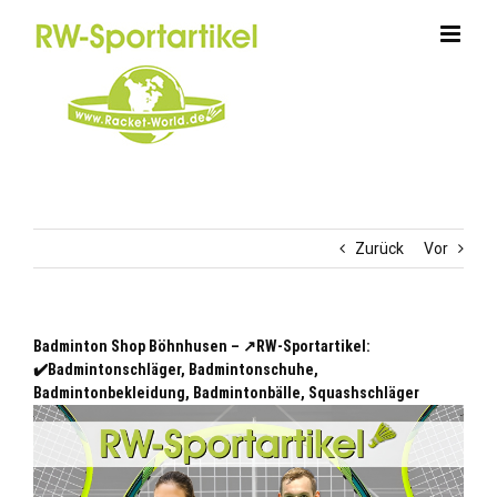
Zum
Inhalt
springen
Zurück
Vor
Badminton Shop Böhnhusen – ↗️RW-Sportartikel:
✔️Badmintonschläger, Badmintonschuhe,
Badmintonbekleidung, Badmintonbälle, Squashschläger