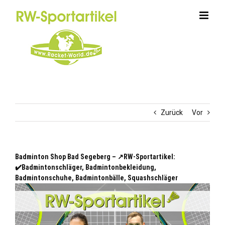
Zum
Inhalt
springen
Zurück
Vor
Badminton Shop Bad Segeberg – ↗️RW-Sportartikel:
✔️Badmintonschläger, Badmintonbekleidung,
Badmintonschuhe, Badmintonbälle, Squashschläger