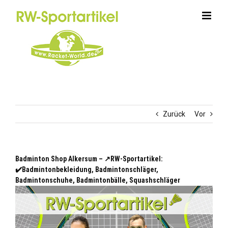
Zum
Inhalt
springen
Zurück
Vor
Badminton Shop Alkersum – ↗️RW-Sportartikel:
✔️Badmintonbekleidung, Badmintonschläger,
Badmintonschuhe, Badmintonbälle, Squashschläger