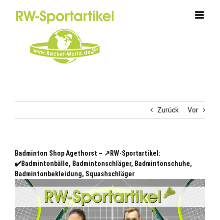
Zum
Inhalt
springen
Zurück
Vor
Badminton Shop Agethorst – ↗️RW-Sportartikel:
✔️Badmintonbälle, Badmintonschläger, Badmintonschuhe,
Badmintonbekleidung, Squashschläger