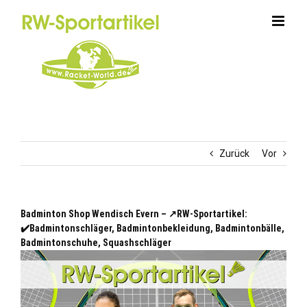
Zum
Inhalt
springen
Zurück
Vor
Badminton Shop Wendisch Evern – ↗️RW-Sportartikel:
✔️Badmintonschläger, Badmintonbekleidung, Badmintonbälle,
Badmintonschuhe, Squashschläger