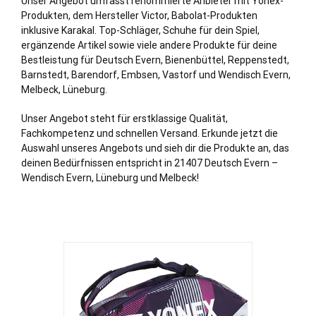
Unser Angebot umfasst renommierte Anbieter mit Yonex-
Produkten, dem Hersteller Victor, Babolat-Produkten
inklusive Karakal. Top-Schläger, Schuhe für dein Spiel,
ergänzende Artikel sowie viele andere Produkte für deine
Bestleistung für Deutsch Evern,
Bienenbüttel
,
Reppenstedt
,
Barnstedt
,
Barendorf
,
Embsen
,
Vastorf
und
Wendisch Evern
,
Melbeck
,
Lüneburg
.
Unser Angebot steht für erstklassige Qualität,
Fachkompetenz und schnellen Versand. Erkunde jetzt die
Auswahl unseres Angebots und sieh dir die Produkte an, das
deinen Bedürfnissen entspricht in 21407 Deutsch Evern –
Wendisch Evern, Lüneburg und Melbeck!