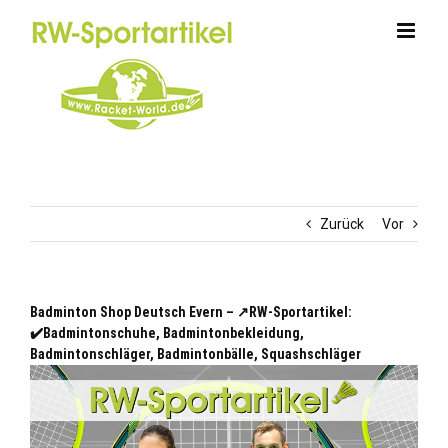
Zum
Inhalt
springen
Zurück
Vor
Badminton Shop Deutsch Evern – ↗️RW-Sportartikel:
✔️Badmintonschuhe, Badmintonbekleidung,
Badmintonschläger, Badmintonbälle, Squashschläger