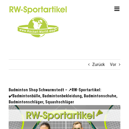
Zum
Inhalt
springen
Zurück
Vor
Badminton Shop Schwarmstedt – ↗️RW-Sportartikel:
✔️Badmintonbälle, Badmintonbekleidung, Badmintonschuhe,
Badmintonschläger, Squashschläger