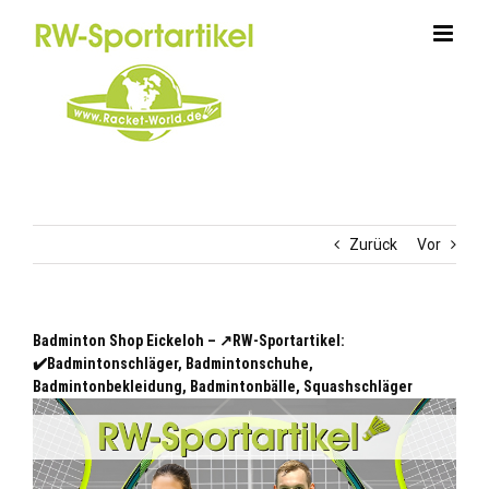
Zum
Inhalt
springen
Zurück
Vor
Badminton Shop Eickeloh – ↗️RW-Sportartikel:
✔️Badmintonschläger, Badmintonschuhe,
Badmintonbekleidung, Badmintonbälle, Squashschläger