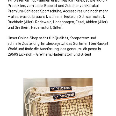
Wir bieten dir Top-Marken einschließlich Yonex, sowie Victor-
Produkten, vom Label Babolat und Zubehör von Karakal.
Premium-Schläger, Sportschuhe, Accessoires und noch mehr
– alles, was du brauchst, ist hier in Eickeloh,
Schwarmstedt
,
Buchholz
(Aller),
Rodewald
,
Hodenhagen
,
Essel
,
Ahlden (Aller)
und
Grethem
,
Hademstorf
,
Gilten
.
Unser Online-Shop steht für Qualität, Kompetenz und
schnelle Zustellung. Entdecke jetzt das Sortiment bei Racket
World und finde die Ausrüstung, das genau zu dir passt in
29693 Eickeloh – Grethem, Hademstorf und Gilten!