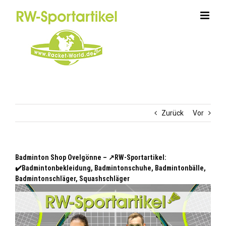
Zum
Inhalt
springen
Zurück
Vor
Badminton Shop Ovelgönne – ↗️RW-Sportartikel:
✔️Badmintonbekleidung, Badmintonschuhe, Badmintonbälle,
Badmintonschläger, Squashschläger