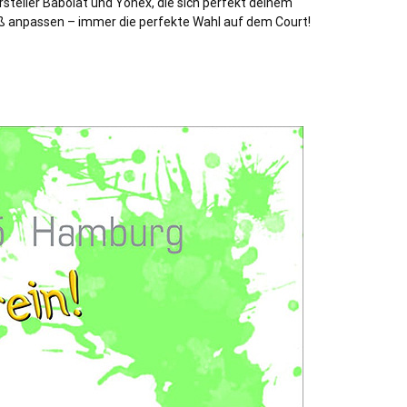
rsteller Babolat und Yonex, die sich perfekt deinem
ß anpassen – immer die perfekte Wahl auf dem Court!