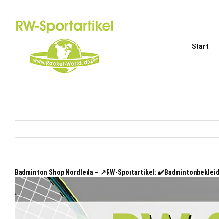
Zum
Inhalt
springen
Start
Badminton Shop Nordleda – ↗️RW-Sportartikel: ✔️Badmintonbeklei