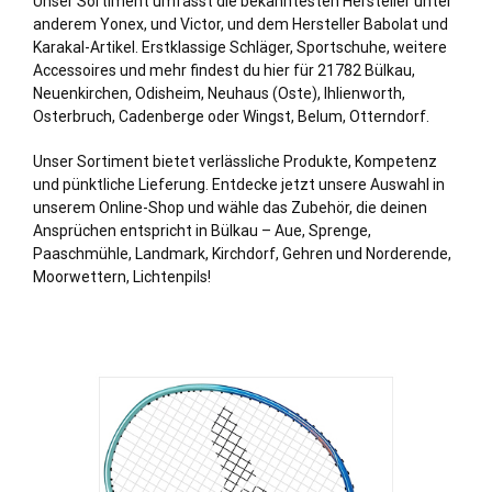
Unser Sortiment umfasst die bekanntesten Hersteller unter
anderem Yonex, und Victor, und dem Hersteller Babolat und
Karakal-Artikel. Erstklassige Schläger, Sportschuhe, weitere
Accessoires und mehr findest du hier für 21782 Bülkau,
Neuenkirchen
,
Odisheim
,
Neuhaus (Oste)
,
Ihlienworth
,
Osterbruch
,
Cadenberge
oder
Wingst
,
Belum
,
Otterndorf
.
Unser Sortiment bietet verlässliche Produkte, Kompetenz
und pünktliche Lieferung. Entdecke jetzt unsere Auswahl in
unserem Online-Shop und wähle das Zubehör, die deinen
Ansprüchen entspricht in Bülkau – Aue, Sprenge,
Paaschmühle, Landmark, Kirchdorf, Gehren und Norderende,
Moorwettern, Lichtenpils!