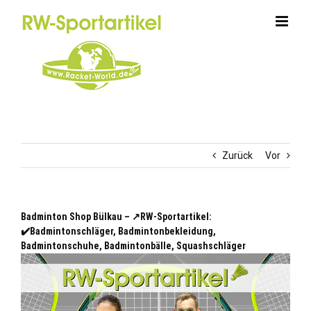
Zum
Inhalt
springen
Zurück
Vor
Badminton Shop Bülkau – ↗️RW-Sportartikel:
✔️Badmintonschläger, Badmintonbekleidung,
Badmintonschuhe, Badmintonbälle, Squashschläger