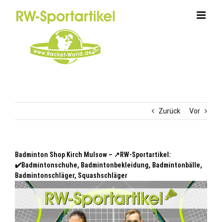
Zum
Inhalt
springen
Zurück
Vor
Badminton Shop Kirch Mulsow – ↗️RW-Sportartikel:
✔️Badmintonschuhe, Badmintonbekleidung, Badmintonbälle,
Badmintonschläger, Squashschläger