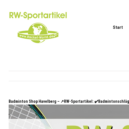
Zum
Inhalt
springen
Start
Badminton Shop Havelberg – ↗️RW-Sportartikel: ✔️Badmintonschlä