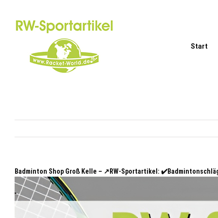
Zum
Inhalt
springen
Start
Badminton Shop Groß Kelle – ↗️RW-Sportartikel: ✔️Badmintonschl