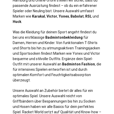
Hamburg
und Online-Store stellen wir sicher, dass du
passende Ausrüstung findest – ob du ein erfahrener
Spieler oder Neuling bist. Unsere Auswahl umfasst
Marken wie
Karakal
,
Victor
,
Yonex
,
Babolat
,
RSL
und
Huck
.
Was die Kleidung für deinen Sport angeht findest du
bei uns erstklassige
Badmintonbekleidung
für
Damen, Herren und Kinder. Von funktionalen T-Shirts
und Shorts bis hin zu atmungsaktiven Trainingsjacken
und Sportsocken findest Marken wie Yonex und Victor
bequeme und stilvolle Outfits. Ergänze dein Spiel-
Outfit mit unserer Auswahl an
Badminton Fashion
, die
für intensives Spielen entworfen ist und durch
optimalen Komfort und Feuchtigkeitsabsorption
überzeugt.
Unsere Auswahl an Zubehör bietet dir alles für ein
optimales Spiel. Unsere Auswahl reicht von
Griffbändern über Bespannungen bis hin zu Socken
und Hosen haben wir alle Basics für dein perfektes
Spiel. Racket World setzt auf Qualität und Know-how –