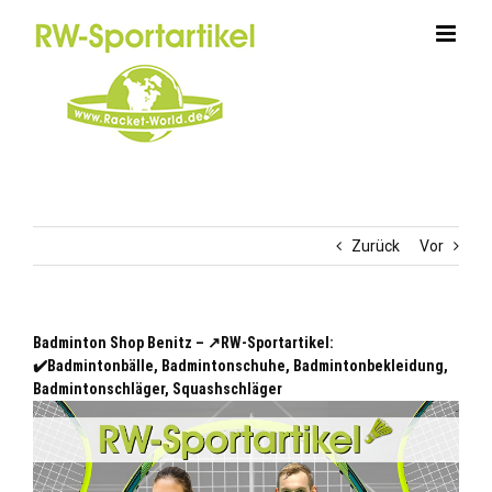
Zum
Inhalt
springen
Zurück
Vor
Badminton Shop Benitz – ↗️RW-Sportartikel:
✔️Badmintonbälle, Badmintonschuhe, Badmintonbekleidung,
Badmintonschläger, Squashschläger