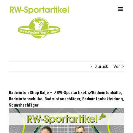
Zum
Inhalt
springen
Zurück
Vor
Badminton Shop Balje – ↗️RW-Sportartikel: ✔️Badmintonbälle,
Badmintonschuhe, Badmintonschläger, Badmintonbekleidung,
Squashschläger