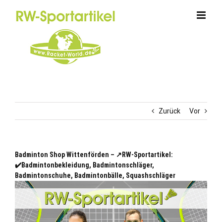
Zum
Inhalt
springen
Zurück
Vor
Badminton Shop Wittenförden – ↗️RW-Sportartikel:
✔️Badmintonbekleidung, Badmintonschläger,
Badmintonschuhe, Badmintonbälle, Squashschläger