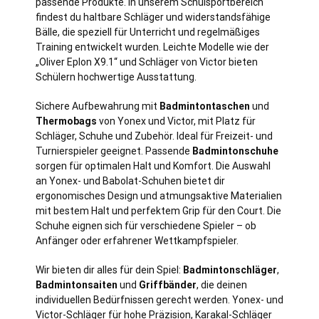
passende Produkte. In unserem Schulsportbereich
findest du haltbare Schläger und widerstandsfähige
Bälle, die speziell für Unterricht und regelmäßiges
Training entwickelt wurden. Leichte Modelle wie der
„Oliver Eplon X9.1“ und Schläger von Victor bieten
Schülern hochwertige Ausstattung.
Sichere Aufbewahrung mit
Badmintontaschen
und
Thermobags
von Yonex und Victor, mit Platz für
Schläger, Schuhe und Zubehör. Ideal für Freizeit- und
Turnierspieler geeignet. Passende
Badmintonschuhe
sorgen für optimalen Halt und Komfort. Die Auswahl
an Yonex- und Babolat-Schuhen bietet dir
ergonomisches Design und atmungsaktive Materialien
mit bestem Halt und perfektem Grip für den Court. Die
Schuhe eignen sich für verschiedene Spieler – ob
Anfänger oder erfahrener Wettkampfspieler.
Wir bieten dir alles für dein Spiel:
Badmintonschläger
,
Badmintonsaiten
und
Griffbänder
, die deinen
individuellen Bedürfnissen gerecht werden. Yonex- und
Victor-Schläger für hohe Präzision, Karakal-Schläger