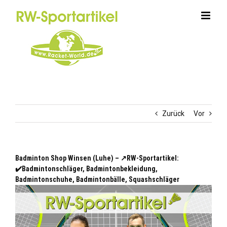
Zum
Inhalt
springen
Zurück
Vor
Badminton Shop Winsen (Luhe) – ↗️RW-Sportartikel:
✔️Badmintonschläger, Badmintonbekleidung,
Badmintonschuhe, Badmintonbälle, Squashschläger
Winsen