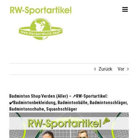
Zum
Inhalt
springen
Zurück
Vor
Badminton Shop Verden (Aller) – ↗️RW-Sportartikel:
✔️Badmintonbekleidung, Badmintonbälle, Badmintonschläger,
Badmintonschuhe, Squashschläger