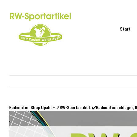
Zum
Inhalt
springen
Start
Badminton Shop Upahl – ↗️RW-Sportartikel: ✔️Badmintonschläger,