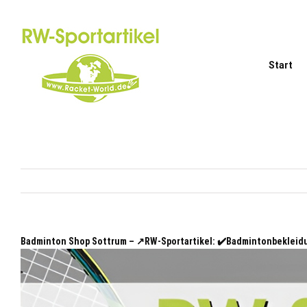
Zum
Inhalt
springen
Start
Badminton Shop Sottrum – ↗️RW-Sportartikel: ✔️Badmintonbekleid