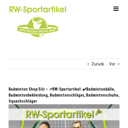
Zum
Inhalt
springen
Zurück
Vor
Badminton Shop Silz – ↗️RW-Sportartikel: ✔️Badmintonbälle,
Badmintonbekleidung, Badmintonschläger, Badmintonschuhe,
Squashschläger