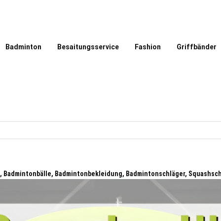
Badminton
Besaitungsservice
Fashion
Griffbänder
, Badmintonbälle, Badmintonbekleidung, Badmintonschläger, Squashsc