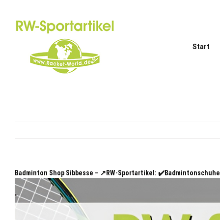
Zum
Inhalt
springen
Start
Badminton Shop Sibbesse – ↗️RW-Sportartikel: ✔️Badmintonschuhe