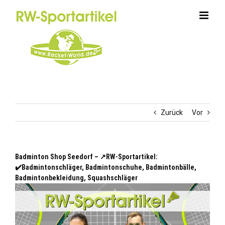
Zum
Inhalt
springen
Zurück
Vor
Badminton Shop Seedorf – ↗️RW-Sportartikel:
✔️Badmintonschläger, Badmintonschuhe, Badmintonbälle,
Badmintonbekleidung, Squashschläger
Seedorf