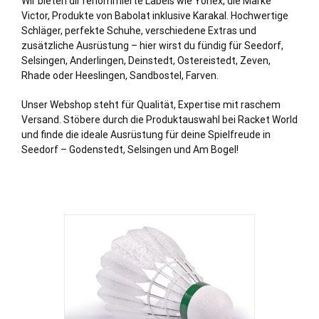
Wir bieten dir renommierte Labels wie Yonex, die Marke
Victor, Produkte von Babolat inklusive Karakal. Hochwertige
Schläger, perfekte Schuhe, verschiedene Extras und
zusätzliche Ausrüstung – hier wirst du fündig für Seedorf,
Selsingen
,
Anderlingen
,
Deinstedt
,
Ostereistedt
,
Zeven
,
Rhade
oder
Heeslingen
,
Sandbostel
,
Farven
.
Unser Webshop steht für Qualität, Expertise mit raschem
Versand. Stöbere durch die Produktauswahl bei Racket World
und finde die ideale Ausrüstung für deine Spielfreude in
Seedorf – Godenstedt, Selsingen und Am Bogel!