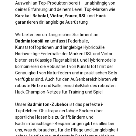
Auswahl an Top-Produkten bereit – unabhängig von
deiner Erfahrung und deinem Level. Top-Marken wie
Karakal
,
Babolat
,
Victor
,
Yonex
,
RSL
und
Huck
garantieren dir langlebige Ausrüstung.
Wir bieten ein umfangreiches Sortiment an
Badmintonbällen
umfasst Federbälle,
Kunststoffoptionen und langlebige Hybridbälle.
Hochwertige Federbälle der Marken RSL und Victor
bieten erstklassige Flugstabilität, und Hybridmodelle
kombinieren die Robustheit von Kunststoff mit der
Genauigkeit von Naturfedern und in praktischen Sets
verfügbar sind. Auch für den Außenbereich bieten wir
robuste Netze und Bälle, einschließlich des robusten
Huck Champion-Netzes für Training und Spiel.
Unser
Badminton-Zubehör
ist das perfekte i-
Tüpfelchen. Ob strapazierfähige Socken über
sportliche Hosen bis zu Griffbändern und
Badmintonschläger-Bespannungen gibt es alles bei
uns, was du brauchst, für die Pflege und Langlebigkeit