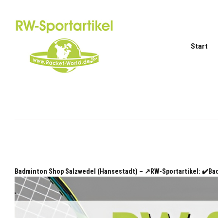
Zum
Inhalt
springen
Start
Badminton Shop Salzwedel (Hansestadt) – ↗️RW-Sportartikel: ✔️B
Hansestadt)