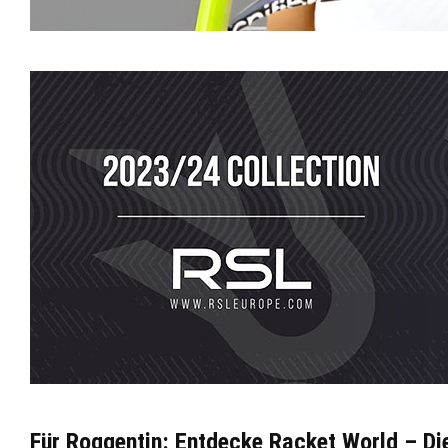
Für Roggentin: Entdecke Racket World – D