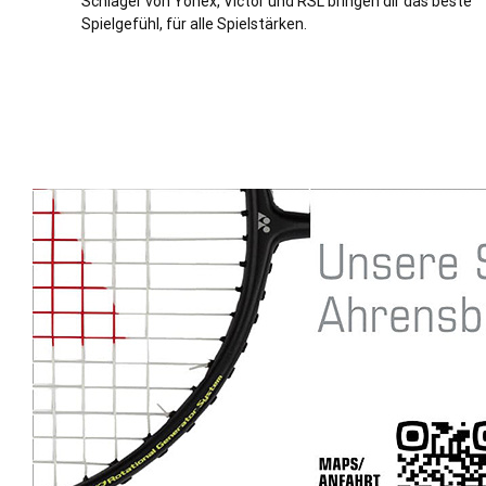
Schläger von Yonex, Victor und RSL bringen dir das beste
Spielgefühl, für alle Spielstärken.