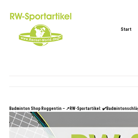
Zum
Inhalt
springen
Start
Badminton Shop Roggentin – ↗️RW-Sportartikel: ✔️Badmintonschlä