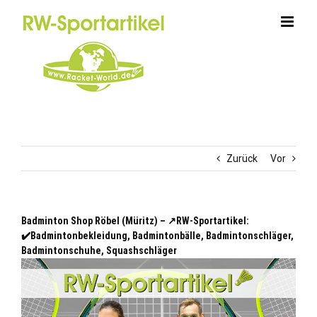
Zum
Inhalt
springen
Zurück
Vor
Badminton Shop Röbel (Müritz) – ↗️RW-Sportartikel:
✔️Badmintonbekleidung, Badmintonbälle, Badmintonschläger,
Badmintonschuhe, Squashschläger