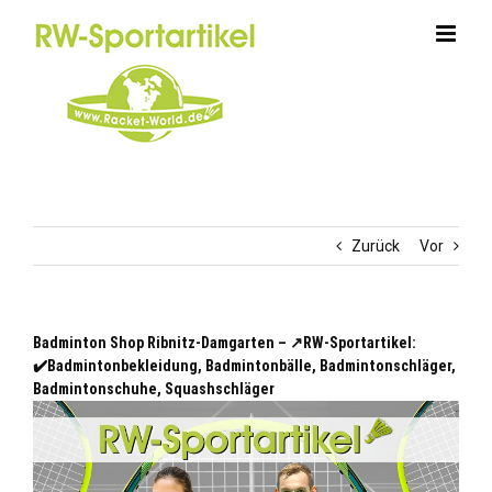
Zum
Inhalt
springen
Zurück
Vor
Badminton Shop Ribnitz-Damgarten – ↗️RW-Sportartikel:
✔️Badmintonbekleidung, Badmintonbälle, Badmintonschläger,
Badmintonschuhe, Squashschläger