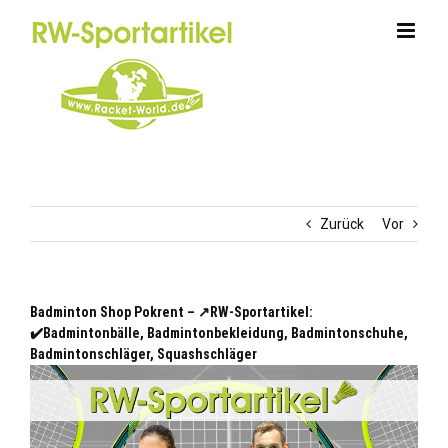
Zum
Inhalt
springen
Zurück
Vor
Badminton Shop Pokrent – ↗️RW-Sportartikel:
✔️Badmintonbälle, Badmintonbekleidung, Badmintonschuhe,
Badmintonschläger, Squashschläger