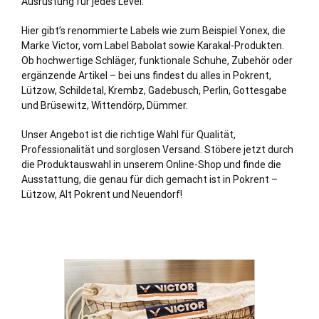
Ausrüstung für jedes Level.
Hier gibt’s renommierte Labels wie zum Beispiel Yonex, die
Marke Victor, vom Label Babolat sowie Karakal-Produkten.
Ob hochwertige Schläger, funktionale Schuhe, Zubehör oder
ergänzende Artikel – bei uns findest du alles in Pokrent,
Lützow
,
Schildetal
,
Krembz
,
Gadebusch
,
Perlin
,
Gottesgabe
und
Brüsewitz
,
Wittendörp
,
Dümmer
.
Unser Angebot ist die richtige Wahl für Qualität,
Professionalität und sorglosen Versand. Stöbere jetzt durch
die Produktauswahl in unserem Online-Shop und finde die
Ausstattung, die genau für dich gemacht ist in Pokrent –
Lützow, Alt Pokrent und Neuendorf!