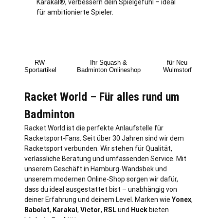
Karakal®, verbessern dein Spielgefühl – ideal
für ambitionierte Spieler.
RW-
Ihr Squash &
für Neu
Sportartikel
Badminton Onlineshop
Wulmstorf
Racket World – Für alles rund um
Badminton
Racket World ist die perfekte Anlaufstelle für
Racketsport-Fans. Seit über 30 Jahren sind wir dem
Racketsport verbunden. Wir stehen für Qualität,
verlässliche Beratung und umfassenden Service. Mit
unserem Geschäft in
Hamburg
-Wandsbek und
unserem modernen Online-Shop sorgen wir dafür,
dass du ideal ausgestattet bist – unabhängig von
deiner Erfahrung und deinem Level. Marken wie
Yonex
,
Babolat
,
Karakal
,
Victor
,
RSL
und
Huck
bieten