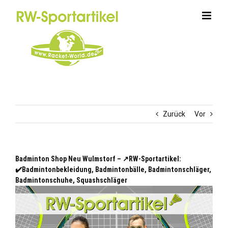
Zum
Inhalt
springen
Zurück
Vor
Badminton Shop Neu Wulmstorf – ↗️RW-Sportartikel:
✔️Badmintonbekleidung, Badmintonbälle, Badmintonschläger,
Badmintonschuhe, Squashschläger