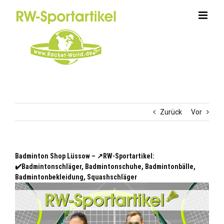
Zum
Inhalt
springen
Zurück
Vor
Badminton Shop Lüssow – ↗️RW-Sportartikel:
✔️Badmintonschläger, Badmintonschuhe, Badmintonbälle,
Badmintonbekleidung, Squashschläger