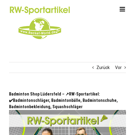
Zum
Inhalt
springen
Zurück
Vor
Badminton Shop Lüdersfeld – ↗️RW-Sportartikel:
✔️Badmintonschläger, Badmintonbälle, Badmintonschuhe,
Badmintonbekleidung, Squashschläger