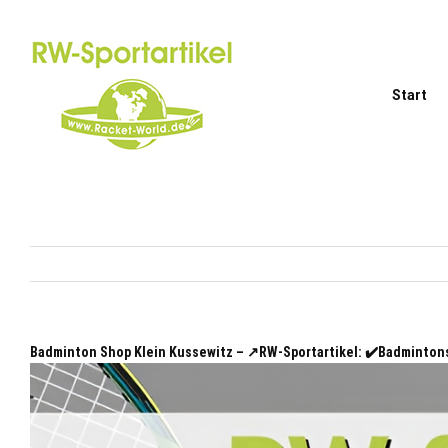
Zum
Inhalt
springen
Start
Badminton Shop Klein Kussewitz – ↗️RW-Sportartikel: ✔️Badminto