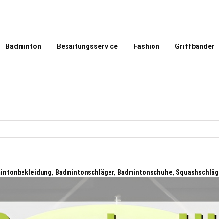
Badminton
Besaitungsservice
Fashion
Griffbänder
dmintonbekleidung, Badmintonschläger, Badmintonschuhe, Squashschläg