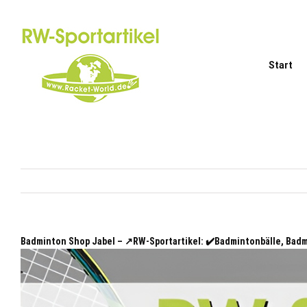
Zum
Inhalt
springen
Start
Badminton Shop Jabel – ↗️RW-Sportartikel: ✔️Badmintonbälle, Ba