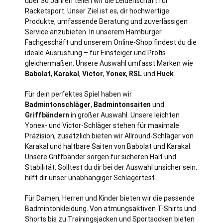
über 30 Jahren teilen wir die Leidenschaft für
Racketsport. Unser Ziel ist es, dir hochwertige
Produkte, umfassende Beratung und zuverlässigen
Service anzubieten. In unserem Hamburger
Fachgeschäft und unserem Online-Shop findest du die
ideale Ausrüstung – für Einsteiger und Profis
gleichermaßen. Unsere Auswahl umfasst Marken wie
Babolat
,
Karakal
,
Victor
,
Yonex
,
RSL
und
Huck
.
Für dein perfektes Spiel haben wir
Badmintonschläger
,
Badmintonsaiten
und
Griffbändern
in großer Auswahl. Unsere leichten
Yonex- und Victor-Schläger stehen für maximale
Präzision, zusätzlich bieten wir Allround-Schläger von
Karakal und haltbare Saiten von Babolat und Karakal.
Unsere Griffbänder sorgen für sicheren Halt und
Stabilität. Solltest du dir bei der Auswahl unsicher sein,
hilft dir unser unabhängiger Schlägertest.
Für Damen, Herren und Kinder bieten wir die passende
Badmintonkleidung. Von atmungsaktiven T-Shirts und
Shorts bis zu Trainingsjacken und Sportsocken bieten