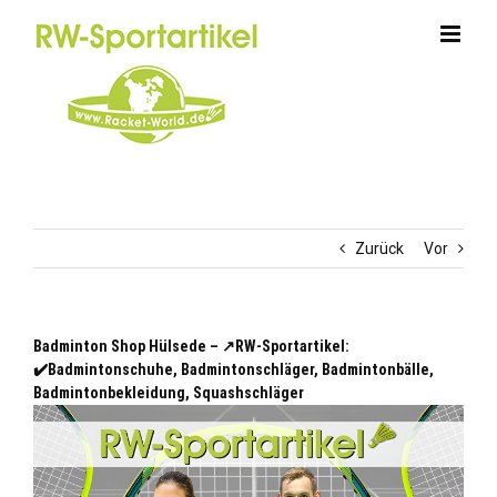
Zum
Inhalt
springen
Zurück
Vor
Badminton Shop Hülsede – ↗️RW-Sportartikel:
✔️Badmintonschuhe, Badmintonschläger, Badmintonbälle,
Badmintonbekleidung, Squashschläger