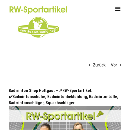
Zum
Inhalt
springen
Zurück
Vor
Badminton Shop Holtgast – ↗️RW-Sportartikel:
✔️Badmintonschuhe, Badmintonbekleidung, Badmintonbälle,
Badmintonschläger, Squashschläger