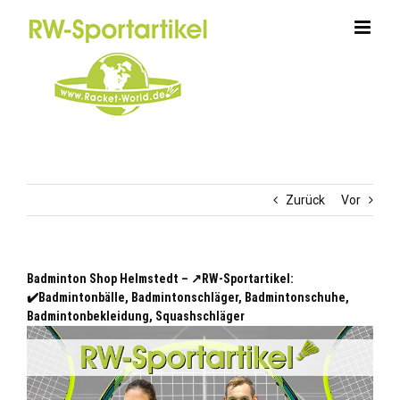
Zum
Inhalt
springen
Zurück
Vor
Badminton Shop Helmstedt – ↗️RW-Sportartikel:
✔️Badmintonbälle, Badmintonschläger, Badmintonschuhe,
Badmintonbekleidung, Squashschläger