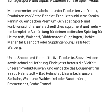
Schlägersport- und Squash- Zubehör für alle Spielniveaus.
Mit renommierten Labels darunter Produkten von Yonex,
Produkten von Victor, Babolat-Produkten inklusive Karakal
kannst du entdecken Premium-Schläger, Sport- und
Funktionsschuhe, unterschiedliches Equipment und mehr –
die komplette Ausrüstung für deinen optimalen Spieltag für
Helmstedt, Wolsdorf, Büddenstedt, Süpplingen, Harbke,
Mariental, Beendorf oder Süpplingenburg, Frellstedt,
Warberg.
Unser Shop steht für qualitative Produkte, Spezialwissen
sowie schneller Lieferung. Finde jetzt heraus die Vielfalt
unserer Produktauswahl und entdecke das Equipment für
38350 Helmstedt – Bad Helmstedt, Barmke, Brunsole,
Seilbahn, Waldruhe, Waldwinkel oder Buschmühle,
Emmerstedt,
Grube
Emma!