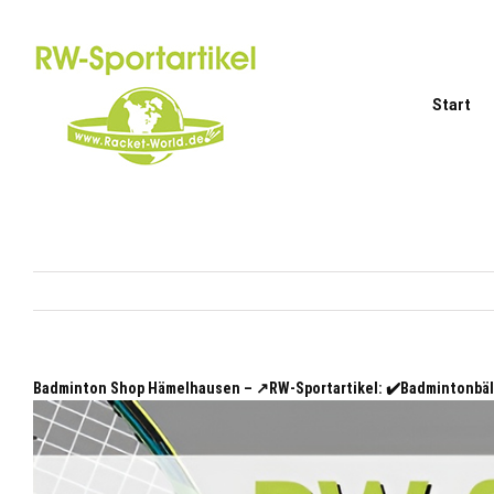
Zum
Inhalt
springen
Start
Badminton Shop Hämelhausen – ↗️RW-Sportartikel: ✔️Badmintonbä