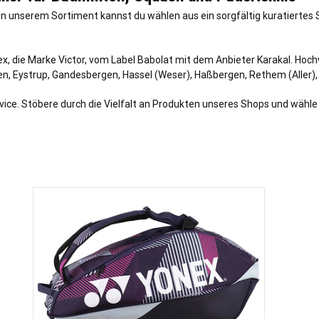
! In unserem Sortiment kannst du wählen aus ein sorgfältig kuratiert
nex, die Marke Victor, vom Label Babolat mit dem Anbieter Karakal. Ho
en,
Eystrup
,
Gandesbergen
,
Hassel (Weser)
, Haß
bergen
,
Rethem (Aller)
rvice. Stöbere durch die Vielfalt an Produkten unseres Shops und wäh