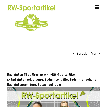
Zum
Inhalt
springen
Zurück
Vor
Badminton Shop Grammow – ↗️RW-Sportartikel:
✔️Badmintonbekleidung, Badmintonbälle, Badmintonschuhe,
Badmintonschläger, Squashschläger