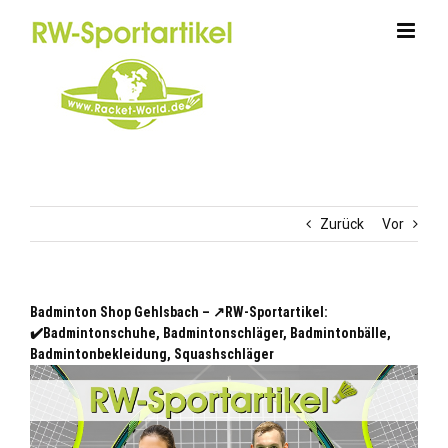
Zum
Inhalt
springen
Zurück
Vor
Badminton Shop Gehlsbach – ↗️RW-Sportartikel:
✔️Badmintonschuhe, Badmintonschläger, Badmintonbälle,
Badmintonbekleidung, Squashschläger