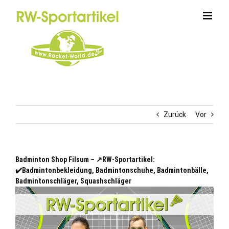
Zum
Inhalt
springen
Zurück
Vor
Badminton Shop Filsum – ↗️RW-Sportartikel:
✔️Badmintonbekleidung, Badmintonschuhe, Badmintonbälle,
Badmintonschläger, Squashschläger