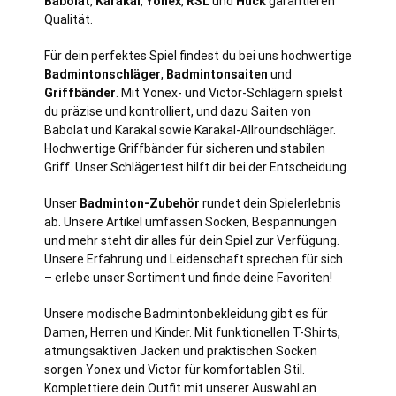
Babolat
,
Karakal
,
Yonex
,
RSL
und
Huck
garantieren
Qualität.
Für dein perfektes Spiel findest du bei uns hochwertige
Badmintonschläger
,
Badmintonsaiten
und
Griffbänder
. Mit Yonex- und Victor-Schlägern spielst
du präzise und kontrolliert, und dazu Saiten von
Babolat und Karakal sowie Karakal-Allroundschläger.
Hochwertige Griffbänder für sicheren und stabilen
Griff. Unser Schlägertest hilft dir bei der Entscheidung.
Unser
Badminton-Zubehör
rundet dein Spielerlebnis
ab. Unsere Artikel umfassen Socken, Bespannungen
und mehr steht dir alles für dein Spiel zur Verfügung.
Unsere Erfahrung und Leidenschaft sprechen für sich
– erlebe unser Sortiment und finde deine Favoriten!
Unsere modische Badmintonbekleidung gibt es für
Damen, Herren und Kinder. Mit funktionellen T-Shirts,
atmungsaktiven Jacken und praktischen Socken
sorgen Yonex und Victor für komfortablen Stil.
Komplettiere dein Outfit mit unserer Auswahl an