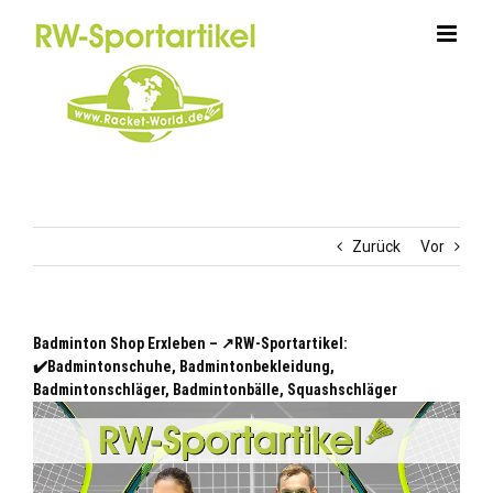
Zum
Inhalt
springen
Zurück
Vor
Badminton Shop Erxleben – ↗️RW-Sportartikel:
✔️Badmintonschuhe, Badmintonbekleidung,
Badmintonschläger, Badmintonbälle, Squashschläger