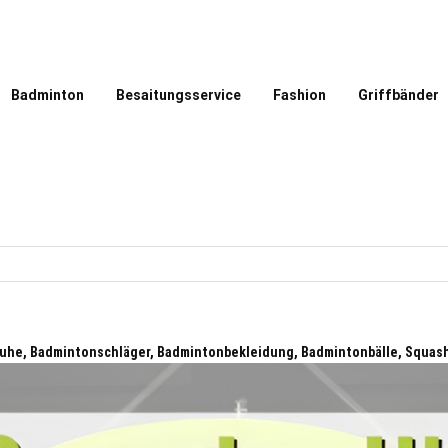
Badminton
Besaitungsservice
Fashion
Griffbänder
uhe, Badmintonschläger, Badmintonbekleidung, Badmintonbälle, Squas