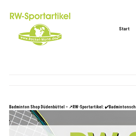
Zum
Inhalt
springen
Start
Badminton Shop Düdenbüttel – ↗️RW-Sportartikel: ✔️Badmintonsch