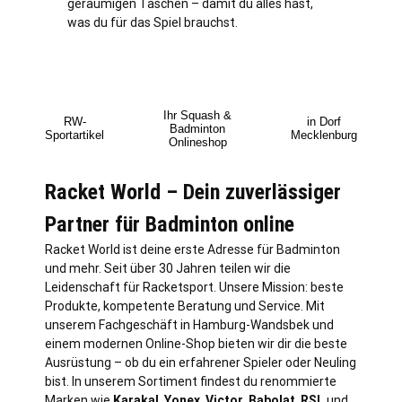
geräumigen Taschen – damit du alles hast,
was du für das Spiel brauchst.
Ihr Squash &
RW-
in Dorf
Badminton
Sportartikel
Mecklenburg
Onlineshop
Racket World – Dein zuverlässiger
Partner für Badminton online
Racket World ist deine erste Adresse für Badminton
und mehr. Seit über 30 Jahren teilen wir die
Leidenschaft für Racketsport. Unsere Mission: beste
Produkte, kompetente Beratung und Service. Mit
unserem Fachgeschäft in
Hamburg
-Wandsbek und
einem modernen Online-Shop bieten wir dir die beste
Ausrüstung – ob du ein erfahrener Spieler oder Neuling
bist. In unserem Sortiment findest du renommierte
Marken wie
Karakal
,
Yonex
,
Victor
,
Babolat
,
RSL
und