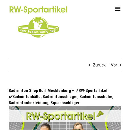
Zum
Inhalt
springen
Zurück
Vor
Badminton Shop Dorf Mecklenburg – ↗️RW-Sportartikel:
✔️Badmintonbälle, Badmintonschläger, Badmintonschuhe,
Badmintonbekleidung, Squashschläger