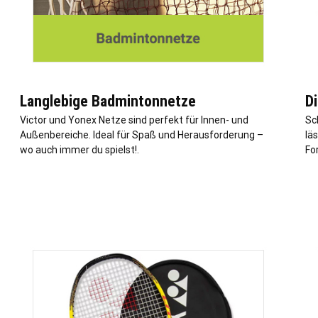
Langlebige Badmintonnetze
D
Victor und Yonex Netze sind perfekt für Innen- und
Sc
Außenbereiche. Ideal für Spaß und Herausforderung –
lä
wo auch immer du spielst!.
Fo