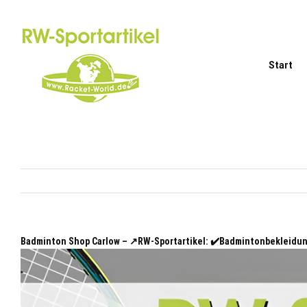
Zum
Inhalt
springen
Start
Badminton Shop Carlow – ↗️RW-Sportartikel: ✔️Badmintonbekleidu