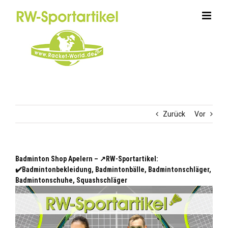
Zum
Inhalt
springen
Zurück
Vor
Badminton Shop Apelern – ↗️RW-Sportartikel:
✔️Badmintonbekleidung, Badmintonbälle, Badmintonschläger,
Badmintonschuhe, Squashschläger